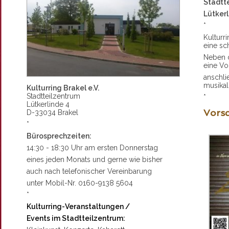
Stadtt
Lütkerl
*
Kulturr
eine sch
Neben 
eine Vo
anschl
musikal
Kulturring Brakel e.V.
Stadtteilzentrum
*
Lütkerlinde 4
Vors
D-33034 Brakel
*
Bürosprechzeiten:
14:30 - 18:30 Uhr am ersten Donnerstag
eines jeden Monats und gerne wie bisher
auch nach telefonischer Vereinbarung
unter Mobil-Nr. 0160-9138 5604
*
Kulturring-Veranstaltungen /
Events im Stadtteilzentrum: