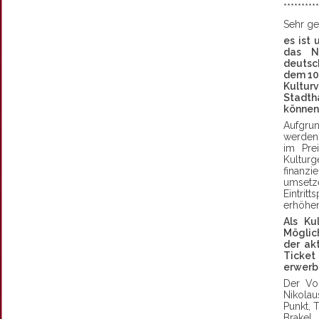
**********
Sehr ge
es ist
das N
deutsc
dem 10
Kultu
Stadt
können
Aufgr
werden 
im Pre
Kultur
finanz
umsetz
Eintrit
erhöhen
Als Ku
Möglic
der akt
Ticket
erwerb
Der Vo
Nikolau
Punkt, 
Brakel