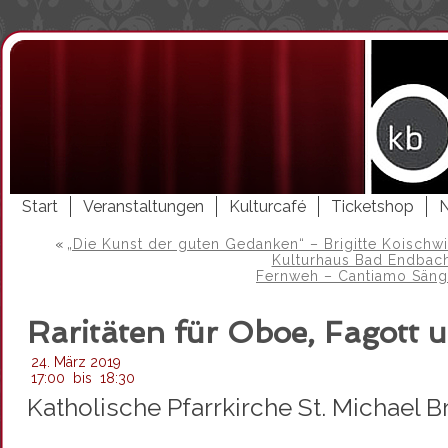
Start
Veranstaltungen
Kulturcafé
Ticketshop
«
„Die Kunst der guten Gedanken“ – Brigitte Koischwi
Kulturhaus Bad Endbac
Fernweh – Cantiamo Sänge
Raritäten für Oboe, Fagott 
24. März 2019
17:00
bis
18:30
Katholische Pfarrkirche St. Michael B