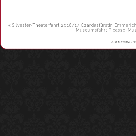
«
Silvester-Theaterfahrt 2016/17 Czardasfürstin Emmeri
Museumsfahrt Picasso-M
KULTURRING BRAKE