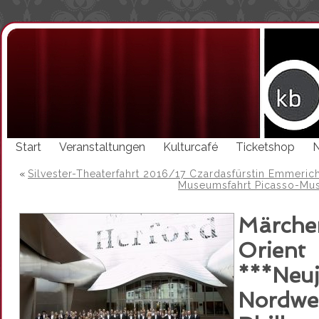
Start
Veranstaltungen
Kulturcafé
Ticketshop
«
Silvester-Theaterfahrt 2016/17 Czardasfürstin Emmeri
Museumsfahrt Picasso-M
Märche
Orient
***Neuj
Nordwe