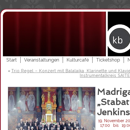
Start
Veranstaltungen
Kulturcafé
Ticketshop
«
Trio Regel – Konzert mit Balalaika, Klarinette und Klavi
Instrumentalkreis SAI
Madriga
„Stabat
Jenkins
19. November 20
17:00
bis
19:0