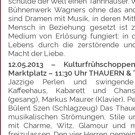
schulde der Welt einen Tannhäuser. W
Bühnenwerk Wagners ohne das ande
sind Dramen mit Musik, in deren Mit
Mensch in Beziehung gesetzt ist z
Medium von Erlösung fungiert: in
Lebens durch die zerstörende und
Macht der Liebe.
12.05.2013 – Kulturfrühschoppen
Marktplatz – 11:30 Uhr THAUERN & 
Jazzige Perlen und swingende
Kaffeehaus, Kabarett und Cha
(gesang), Markus Maurer (Klavier), Pe
Bülent Szen (Schlagzeug) Das Thauer
musikalischen Strömungen, Stile u
mit Charme, Witz, Glamour und mus
freizulassen. Den vier Herren gemei